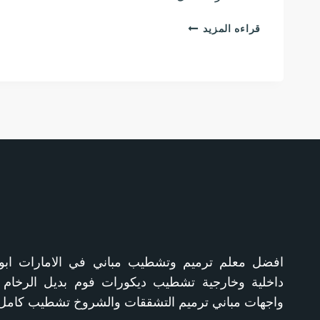
ديكورات
قراءه المزيد
جبس
بورد
أبوظبي،
تركيب
أسقف
جبس
مستعارة،
واجهات
ديكور
بسيطة
ابو
افضل معلم ترميم وتشطيب مباني في الامارات اب
ظبي
داخلية وخارجية تشطيب ديكورات فوم بديل الرخام
واجهات مباني ترميم التشققات والشروخ تشطيب كامل ع