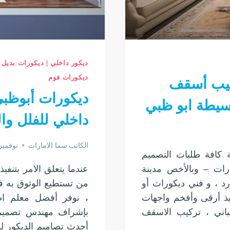
ديكور داخلي
|
ديكورات بديل
ديكورات فوم
كيب أسقف
ديكورات أبوظبي
سيطة ابو ظبي
داخلي للفلل وا
الكاتب
سما الامارات
نوفمبر 21, 23
 كافة طلبات التصميم
ارات – وبالأخص مدينة
عندما يتعلق الامر بتن
د ، و فني ديكورات أو
من تستطيع الوثوق به ف
يذ أرقى وأفخم واجهات
، نوفر أفضل معلم اص
باني ، تركيب الاسقف
بإشراف مهندس تصميم 
أحدث تصاميم الديكور لل