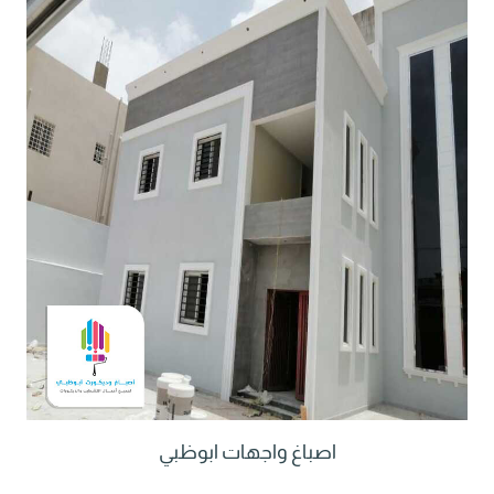
اصباغ واجهات ابوظبي