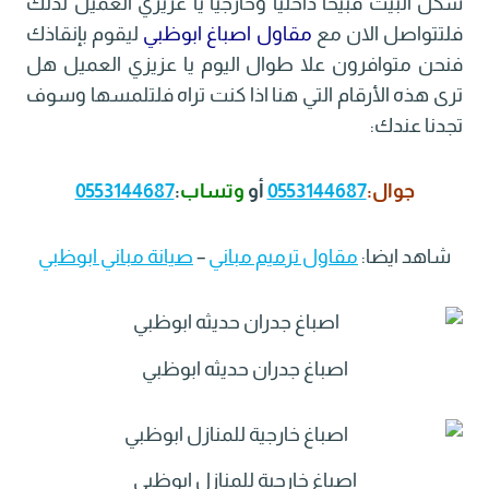
شكل البيت قبيحا داخليا وخارجيا يا عزيزي العميل لذلك
فلتتواصل الان مع
مقاول اصباغ ابوظبي
ليقوم بإنقاذك
فنحن متوافرون علا طوال اليوم يا عزيزي العميل هل
ترى هذه الأرقام التي هنا اذا كنت تراه فلتلمسها وسوف
تجدنا عندك:
جوال:
0553144687
أو
وتساب
:
0553144687
شاهد ايضا:
مقاول ترميم مباني
–
صيانة مباني ابوظبي
اصباغ جدران حديثه ابوظبي
اصباغ خارجية للمنازل ابوظبي