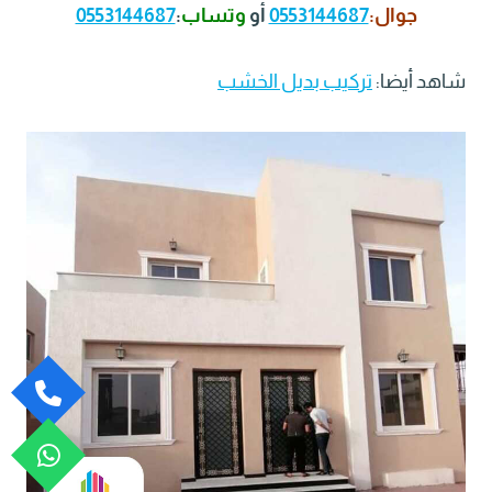
جوال:
0553144687
أو
وتساب
:
0553144687
شاهد أيضا:
تركيب بديل الخشب