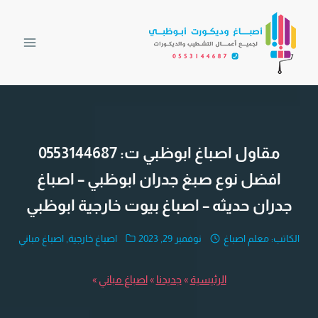
لتجاوز
لى
لمحتوى
مقاول اصباغ ابوظبي ت: 0553144687
افضل نوع صبغ جدران ابوظبي – اصباغ
جدران حديثه – اصباغ بيوت خارجية ابوظبي
الكاتب:
معلم اصباغ
نوفمبر 29, 2023
اصباغ خارجية
,
اصباغ مباني
الرئيسية
»
جديدنا
»
اصباغ مباني
»