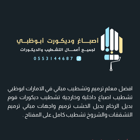
ت:
0553144687
ديكورات
بديل
الخشب
ابوظبي
–
بديل
خشب
داخلي
افضل معلم ترميم وتشطيب مباني في الامارات ابوظبي
–
تشطيب اصباغ داخلية وخارجية تشطيب ديكورات فوم
الواح
بديل الرخام بديل الخشب ترميم واجهات مباني ترميم
بديل
التشققات والشروخ تشطيب كامل على المفتاح .
الخشب
ابوظبي